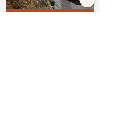
Casa Cancha foi o vencedor do 9º
Prêmio Saint-Gobain AsBEA de
Arquitetura, na categoria
Profissional/Edificação/Residências.