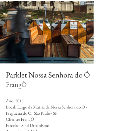
Parklet Nossa Senhora do Ó
FrangÒ
​Ano: 2015
Local: Largo da Matriz de Nossa Senhora do Ó -
Freguesia do Ó, São Paulo - SP
Cliente: FrangÒ
Parceiro: Soul Urbanismo