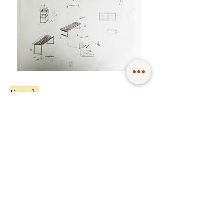
Es-tudo
← Voltar para projetos
Contato
E-mail: contato@ha.arq.br
Telefone: (11) 3257.5816