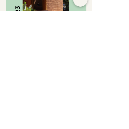
Premiação IAB 2023 - Igreja
Granada Estúdio HAA!
1
/
6