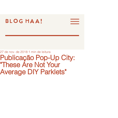
BLOG HAA!
27 de nov. de 2018
1 min de leitura
Publicação Pop-Up City:
"These Are Not Your
Average DIY Parklets"