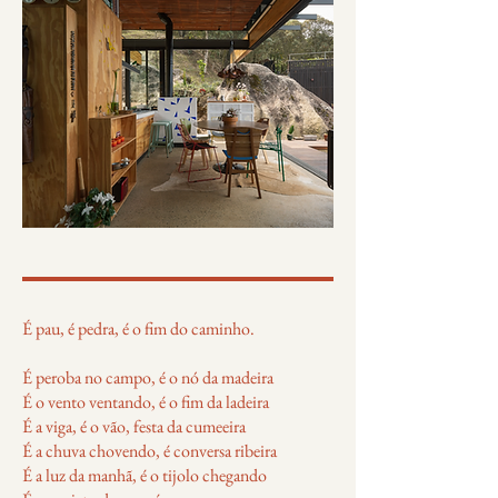
É pau, é pedra, é o fim do caminho.
É peroba no campo, é o nó da madeira
É o vento ventando, é o fim da ladeira
É a viga, é o vão, festa da cumeeira
É a chuva chovendo, é conversa ribeira
É a luz da manhã, é o tijolo chegando