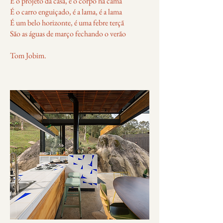
É o projeto da casa, é o corpo na cama
É o carro enguiçado, é a lama, é a lama
É um belo horizonte, é uma febre terçã
São as águas de março fechando o verão
Tom Jobim.