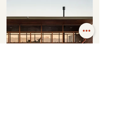
Type7 by Porsche Apresenta Casa Koba
- Estúdio HAA!
1
/
8