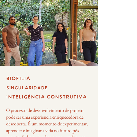
BIOFILIA
SINGULARIDADE
INTELIGÊNCIA CONSTRUTIVA
O processo de desenvolvimento de projeto
pode ser uma experiência enriquecedora de
descoberta. É um momento de experimentar,
aprender e imaginar a vida no futuro pós