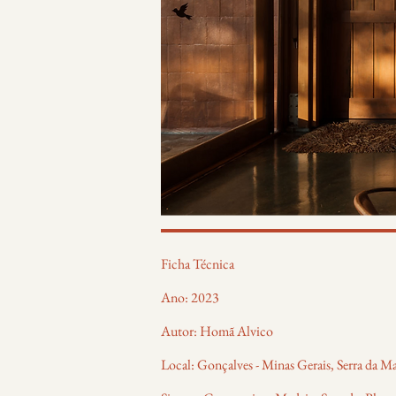
Ficha Técnica
Ano: 2023
Autor: Homã Alvico
Local: Gonçalves - Minas Gerais, Serra da M