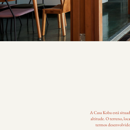
A Casa Koba está situad
altitude. O terreno, loc
termos desenvolvido 