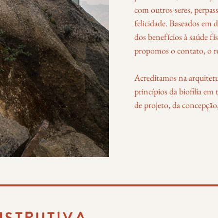
com outros seres, perpas
felicidade. Baseados em di
dos benefícios à saúde fí
propomos o contato, o re
Acreditamos na arquitet
princípios da biofilia e
de projeto, da concepção,