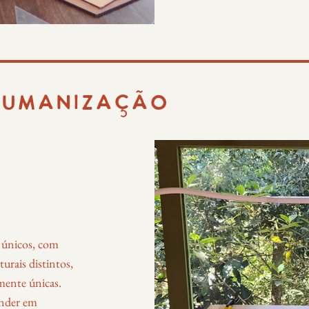
HUMANIZACÃO
s únicos, com
turais distintos,
lmente únicas.
ender em