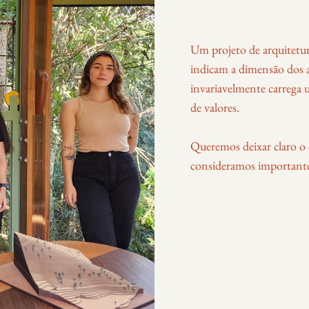
Um projeto de arquitetur
indicam a dimensão dos 
invariavelmente carrega
de valores.
Queremos deixar claro o 
consideramos importante