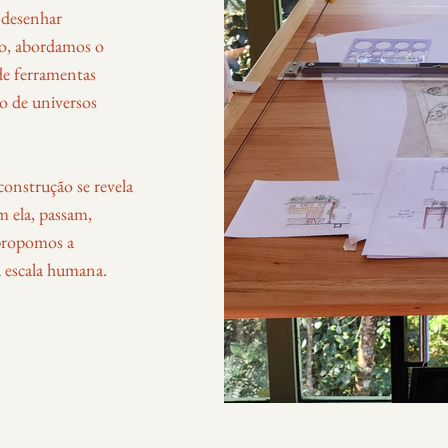
e desenhar
to, abordamos o
de ferramentas
ão de universos
onstrução se revela
m ela, passam,
propomos a
a escala humana.