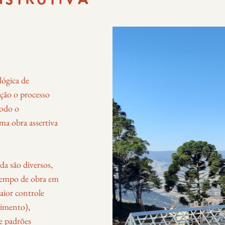
NSTRUTIVA
lógica de
ção o processo
todo o
ma obra assertiva
da são diversos,
tempo de obra em
maior controle
timento),
e padrões