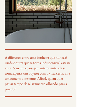
A diferença entre uma banheira que nunca é
usada e outra que se torna indispensável está na
vista. Sem uma paisagem interessante, ela se
torna apenas um objeto; com a vista certa, vira
um convite constante. Afinal, quem quer
passar tempo de relaxamento olhando para a
parede?