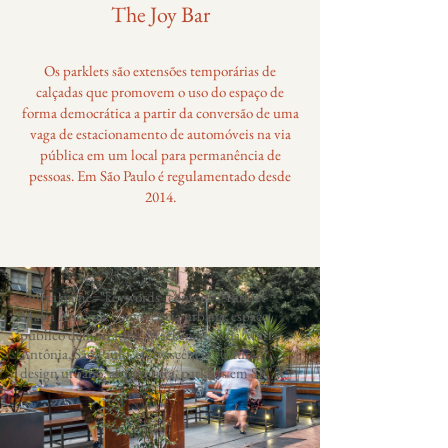
The Joy Bar
Os parklets são extensões temporárias de
calçadas que promovem o uso do espaço de
forma democrática a partir da conversão de uma
vaga de estacionamento de automóveis na via
pública em um local para permanência de
pessoas. Em São Paulo é regulamentado desde
2014.
<meta name="keywords" content="Parklet
Maria Antônia, convivência urbana, espaço
público democrático, Mackenzie, Rua Maria
Antônia, São Paulo, efervescência cultural,
design urbano, arquitetura, parklets em SP"/>